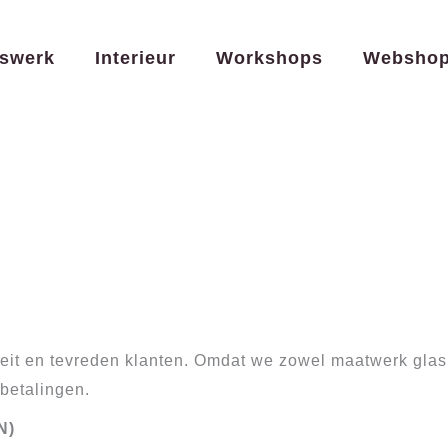
swerk
Interieur
Workshops
Websho
teit en tevreden klanten. Omdat we zowel maatwerk gla
gbetalingen.
N)