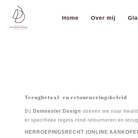
Spring
naar
Home
Over mij
Gla
de
inhoud
Terugbetaal- en retourneringsbeleid
Bij
Demeester Design
streven we naar kwali
er specifieke regels rond retourneren en teru
HERROEPINGSRECHT (ONLINE AANKOPE