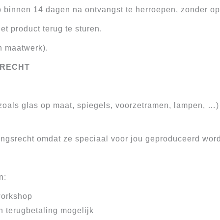
p binnen 14 dagen na ontvangst te herroepen, zonder o
t product terug te sturen.
n maatwerk).
SRECHT
oals glas op maat, spiegels, voorzetramen, lampen, …) 
ingsrecht omdat ze speciaal voor jou geproduceerd wor
n:
workshop
n terugbetaling mogelijk