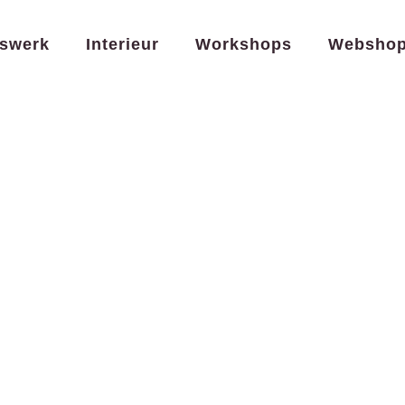
Ambe
aanta
swerk
Interieur
Workshops
Websho