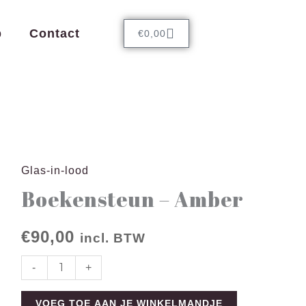
r
l
Cart
p
Contact
€
0,00
Glas-in-lood
Boekensteun
Boekensteun – Amber
-
Amber
€
90,00
aantal
incl. BTW
-
+
VOEG TOE AAN JE WINKELMANDJE