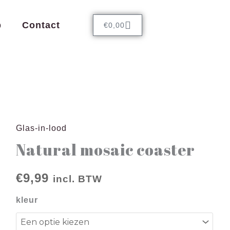
Cart
p
Contact
€
0,00
Glas-in-lood
Natural
Natural mosaic coaster
mosaic
coaster
€
9,99
aantal
incl. BTW
kleur